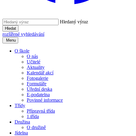
Hledaný výraz
Hledat
rozšířené vyhledávání
Menu
O škole
O nás
Učitelé
Aktuality
Kalendář akcí
Fotogalerie
Formuláře
Úřední deska
E-podatelna
Povinné informace
Třídy
Přípravná třída
1.třída
Družina
O družině
Jídelna