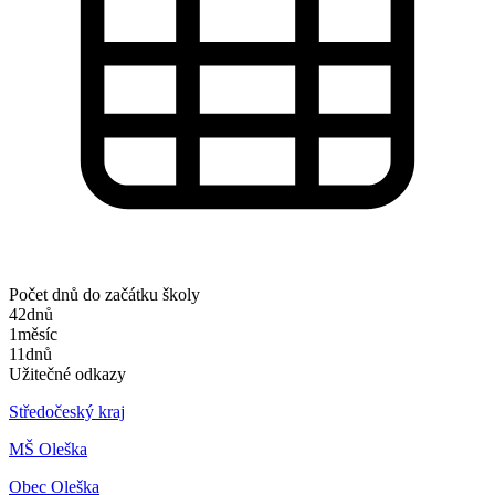
Počet dnů do začátku školy
42
dnů
1
měsíc
11
dnů
Užitečné odkazy
Středočeský kraj
MŠ Oleška
Obec Oleška